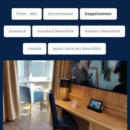
Filter - Alle
Einzelzimmer
Doppelzimmer
Standard
Standard Meerblick
Komfort Meerblick
Familie
Junior Suite mit Meerblick