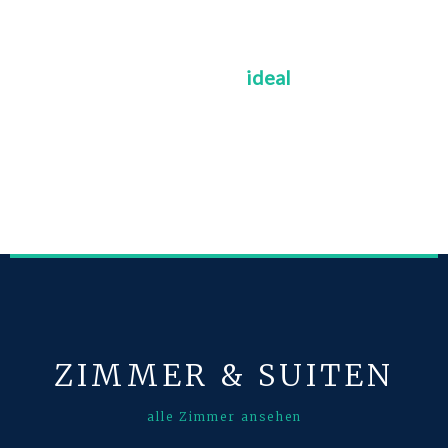
DIREKT AM JADEBUSEN
Das Nordseehotel ist
ideal
gelegen für
ereignisreiche Ausflüge in die Region.
ZIMMER & SUITEN
alle Zimmer ansehen