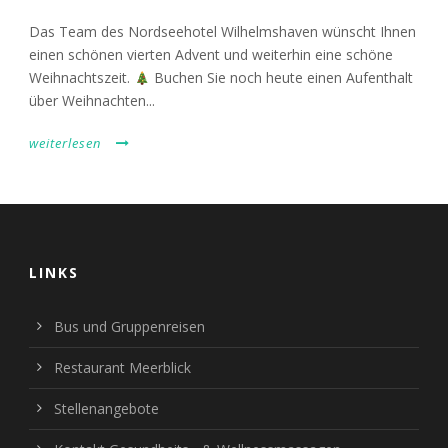
Das Team des Nordseehotel Wilhelmshaven wünscht Ihnen
einen schönen vierten Advent und weiterhin eine schöne
Weihnachtszeit.
Buchen Sie noch heute einen Aufenthalt
über Weihnachten...
weiterlesen
LINKS
Bus und Gruppenreisen
Restaurant Meerblick
Stellenangebote