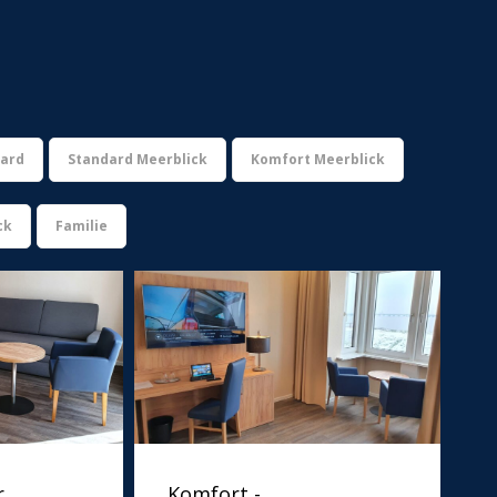
ard
Standard Meerblick
Komfort Meerblick
ck
Familie
r
Komfort -