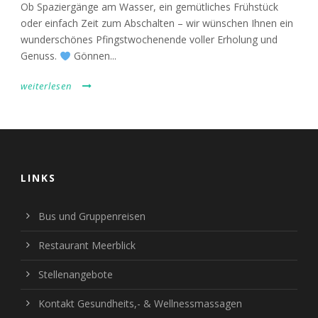
Ob Spaziergänge am Wasser, ein gemütliches Frühstück
oder einfach Zeit zum Abschalten – wir wünschen Ihnen ein
wunderschönes Pfingstwochenende voller Erholung und
Genuss.
Gönnen...
weiterlesen
LINKS
Bus und Gruppenreisen
Restaurant Meerblick
Stellenangebote
Kontakt Gesundheits,- & Wellnessmassagen